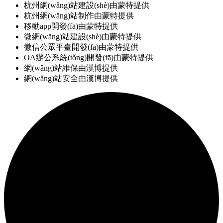
杭州網(wǎng)站建設(shè)
由蒙特提供
杭州網(wǎng)站制作
由蒙特提供
移動app開發(fā)
由蒙特提供
微網(wǎng)站建設(shè)
由蒙特提供
微信公眾平臺開發(fā)
由蒙特提供
OA辦公系統(tǒng)開發(fā)
由蒙特提供
網(wǎng)站維保
由漢博提供
網(wǎng)站安全
由漢博提供