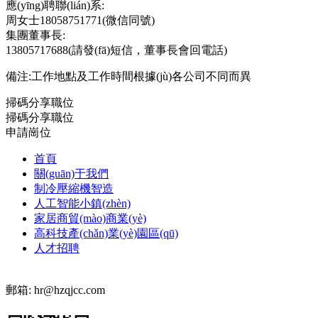
應(yīng)聘聯(lián)系:
周女士18058751771(微信同號)
集團董事長:
13805717688(請發(fā)短信，董事長會回電話)
備注:工作地點及工作時間根據(jù)各公司不同而異
掃碼分享職位
掃碼分享職位
申請崗位
首頁
關(guān)于我們
制冷壓縮機智造
人工智能小鎮(zhèn)
家居商貿(mào)商業(yè)
高科技產(chǎn)業(yè)園區(qū)
人才招聘
郵箱:
hr@hzqjcc.com