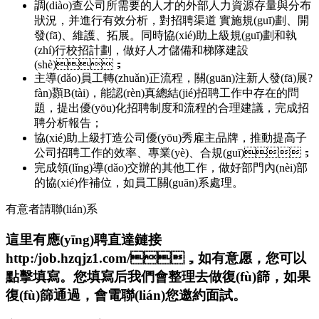
調(diào)查公司所需要的人才的外部人力資源存量與分布
狀況，并進行有效分析，對招聘渠道 實施規(guī)劃、開
發(fā)、維護、拓展。同時協(xié)助上級規(guī)劃和執
(zhí)行校招計劃，做好人才儲備和梯隊建設
(shè)；
主導(dǎo)員工轉(zhuǎn)正流程，關(guān)注新人發(fā)展?
fàn)顟B(tài)，能認(rèn)真總結(jié)招聘工作中存在的問
題，提出優(yōu)化招聘制度和流程的合理建議，完成招
聘分析報告；
協(xié)助上級打造公司優(yōu)秀雇主品牌，推動提高子
公司招聘工作的效率、專業(yè)、合規(guī)；
完成領(lǐng)導(dǎo)交辦的其他工作，做好部門內(nèi)部
的協(xié)作補位，如員工關(guān)系處理。
有意者請聯(lián)系
這里有應(yīng)聘直達鏈接
http:/job.hzqjz1.com/
，如有意愿，您可以
點擊填寫。您填寫后我們會整理去做復(fù)篩，如果
復(fù)篩通過，會電聯(lián)您邀約面試。