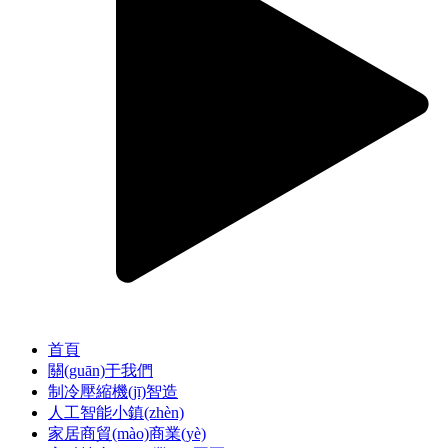
首頁
關(guān)于我們
制冷壓縮機(jī)智造
人工智能小鎮(zhèn)
家居商貿(mào)商業(yè)