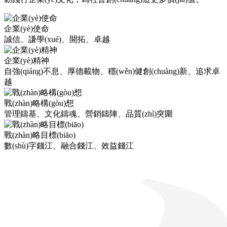
企業(yè)使命
誠信、謙學(xué)、開拓、卓越
企業(yè)精神
自強(qiáng)不息、厚德載物、穩(wěn)健創(chuàng)新、追求卓
越
戰(zhàn)略構(gòu)想
管理鑄基、文化鑄魂、營銷鑄陣、品質(zhì)突圍
戰(zhàn)略目標(biāo)
數(shù)字錢江、融合錢江、效益錢江