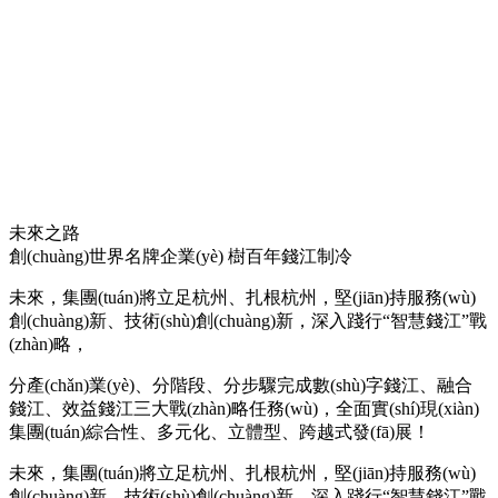
未來之路
創(chuàng)世界名牌企業(yè)
樹百年錢江制冷
未來，集團(tuán)將立足杭州、扎根杭州，堅(jiān)持服務(wù)
創(chuàng)新、技術(shù)創(chuàng)新，深入踐行“智慧錢江”戰
(zhàn)略，
分產(chǎn)業(yè)、分階段、分步驟完成數(shù)字錢江、融合
錢江、效益錢江三大戰(zhàn)略任務(wù)，全面實(shí)現(xiàn)
集團(tuán)綜合性、多元化、立體型、跨越式發(fā)展！
未來，集團(tuán)將立足杭州、扎根杭州，堅(jiān)持服務(wù)
創(chuàng)新、技術(shù)創(chuàng)新，深入踐行“智慧錢江”戰