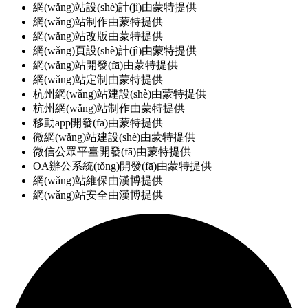
網(wǎng)站設(shè)計(jì)
由蒙特提供
網(wǎng)站制作
由蒙特提供
網(wǎng)站改版
由蒙特提供
網(wǎng)頁設(shè)計(jì)
由蒙特提供
網(wǎng)站開發(fā)
由蒙特提供
網(wǎng)站定制
由蒙特提供
杭州網(wǎng)站建設(shè)
由蒙特提供
杭州網(wǎng)站制作
由蒙特提供
移動app開發(fā)
由蒙特提供
微網(wǎng)站建設(shè)
由蒙特提供
微信公眾平臺開發(fā)
由蒙特提供
OA辦公系統(tǒng)開發(fā)
由蒙特提供
網(wǎng)站維保
由漢博提供
網(wǎng)站安全
由漢博提供