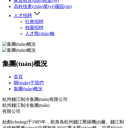
家居商貿(mào)商業(yè)
高科技產(chǎn)業(yè)園區(qū)
人才招聘
社會招聘
校園招聘
人才戰(zhàn)略
集團(tuán)概況
首頁
關(guān)于我們
集團(tuán)概況
杭州錢江制冷集團(tuán)有限公司
杭州錢江制冷集團(tuán)
有限公司
始創(chuàng)于1985年，前身為杭州錢江壓縮機(jī)廠。錢江制
冷積極響應(yīng)“中國智造2050”重大戰(zhàn)略，深度結(jié)