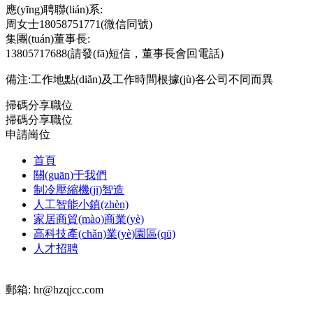
應(yīng)聘聯(lián)系:
周女士18058751771(微信同號)
集團(tuán)董事長:
13805717688(請發(fā)短信，董事長會回電話)
備注:工作地點(diǎn)及工作時間根據(jù)各公司不同而異
掃碼分享職位
掃碼分享職位
申請崗位
首頁
關(guān)于我們
制冷壓縮機(jī)智造
人工智能小鎮(zhèn)
家居商貿(mào)商業(yè)
高科技產(chǎn)業(yè)園區(qū)
人才招聘
郵箱:
hr@hzqjcc.com