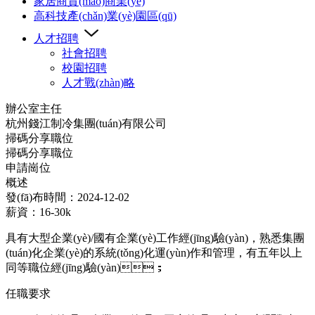
家居商貿(mào)商業(yè)
高科技產(chǎn)業(yè)園區(qū)
人才招聘
社會招聘
校園招聘
人才戰(zhàn)略
辦公室主任
杭州錢江制冷集團(tuán)有限公司
掃碼分享職位
掃碼分享職位
申請崗位
概述
發(fā)布時間：
2024-12-02
薪資：
16-30k
具有大型企業(yè)/國有企業(yè)工作經(jīng)驗(yàn)，熟悉集團
(tuán)化企業(yè)的系統(tǒng)化運(yùn)作和管理，有五年以上
同等職位經(jīng)驗(yàn)；
任職要求