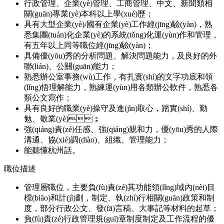
行政管理、企業(yè)管理、工商管理、中文、新聞類相
關(guān)專業(yè)本科以上學(xué)歷；
具有大型企業(yè)/國有企業(yè)工作經(jīng)驗(yàn)，熟
悉集團(tuán)化企業(yè)的系統(tǒng)化運(yùn)作和管理，
有五年以上同等職位經(jīng)驗(yàn)；
具備優(yōu)秀的分析問題、解決問題能力，及良好的外
聯(lián)、公關(guān)能力；
熟悉辦公室事務(wù)工作，有扎實(shí)的文字功底和領
(lǐng)悟理解能力，熟練運(yùn)用各類辦公軟件，熟悉各
類公文寫作；
具有良好的職業(yè)操守及進(jìn)取心，踏實(shí)、勤
勉、敬業(yè)；
強(qiáng)責(zé)任感、強(qiáng)親和力，優(yōu)秀的人際
溝通、協(xié)調(diào)、組織、管理能力；
能聽懂杭州話。
職位描述
管理層職位，主要負(fù)責(zé)其功能領(lǐng)域內(nèi)目
標(biāo)和計(jì)劃，制定、執(zhí)行相關(guān)政策和制
度，部分行政公文、發(fā)言稿、大事記等材料的起草；
負(fù)責(zé)行政管理規(guī)章制度制定及工作流程的優