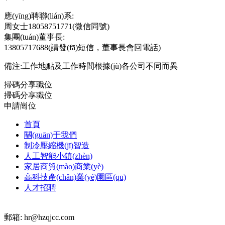
應(yīng)聘聯(lián)系:
周女士18058751771(微信同號)
集團(tuán)董事長:
13805717688(請發(fā)短信，董事長會回電話)
備注:工作地點及工作時間根據(jù)各公司不同而異
掃碼分享職位
掃碼分享職位
申請崗位
首頁
關(guān)于我們
制冷壓縮機(jī)智造
人工智能小鎮(zhèn)
家居商貿(mào)商業(yè)
高科技產(chǎn)業(yè)園區(qū)
人才招聘
郵箱:
hr@hzqjcc.com