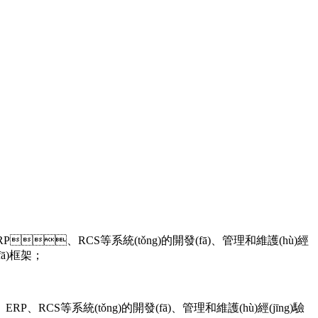
S、ERP、RCS等系統(tǒng)的開發(fā)、管理和維護(hù)經
框架；
、ERP、RCS等系統(tǒng)的開發(fā)、管理和維護(hù)經(jīng)驗