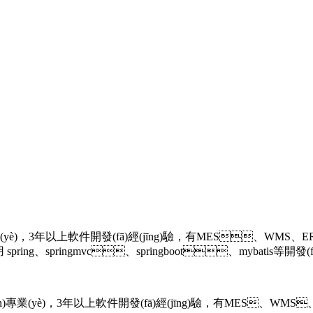
業(yè)，3年以上軟件開發(fā)經(jīng)驗，有MES、WM
運用 spring、springmvc、springboot、mybatis等開發(fā)
guān)專業(yè)，3年以上軟件開發(fā)經(jīng)驗，有MES、WMS