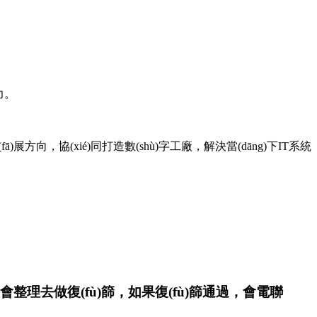
力。
發(fā)展方向，協(xié)同打造數(shù)字工廠，解決當(dāng)下IT系統
整理去做復(fù)篩，如果復(fù)篩通過，會電聯