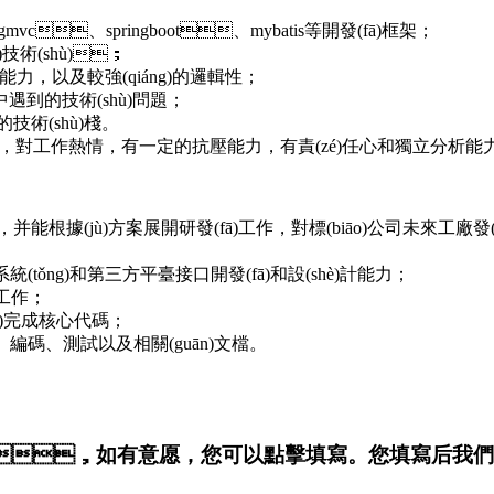
ringmvc、springboot、mybatis等開發(fā)框架；
ā)技術(shù)；
o)能力，以及較強(qiáng)的邏輯性；
中遇到的技術(shù)問題；
符的技術(shù)棧。
神，對工作熱情，有一定的抗壓能力，有責(zé)任心和獨立分析能
能，并能根據(jù)方案展開研發(fā)工作，對標(biāo)公司未來工廠
(tǒng)和第三方平臺接口開發(fā)和設(shè)計能力；
)工作；
zé)完成核心代碼；
碼、測試以及相關(guān)文檔。
，如有意愿，您可以點擊填寫。您填寫后我們會