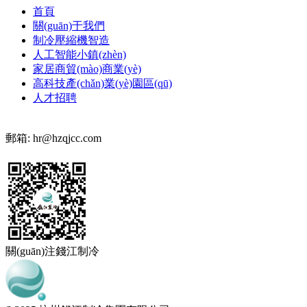
首頁
關(guān)于我們
制冷壓縮機智造
人工智能小鎮(zhèn)
家居商貿(mào)商業(yè)
高科技產(chǎn)業(yè)園區(qū)
人才招聘
郵箱:
hr@hzqjcc.com
關(guān)注錢江制冷