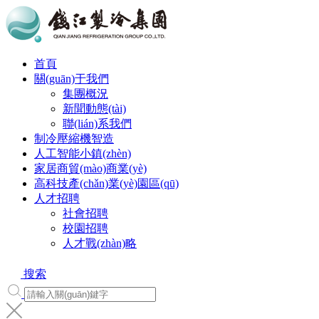
首頁
關(guān)于我們
集團概況
新聞動態(tài)
聯(lián)系我們
制冷壓縮機智造
人工智能小鎮(zhèn)
家居商貿(mào)商業(yè)
高科技產(chǎn)業(yè)園區(qū)
人才招聘
社會招聘
校園招聘
人才戰(zhàn)略
搜索