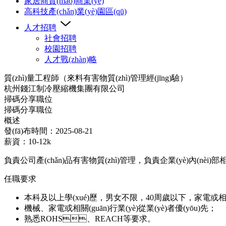
家居商貿(mào)商業(yè)
高科技產(chǎn)業(yè)園區(qū)
人才招聘
社會招聘
校園招聘
人才戰(zhàn)略
質(zhì)量工程師（來料有害物質(zhì)管理經(jīng)驗）
杭州錢江制冷壓縮機集團有限公司
掃碼分享職位
掃碼分享職位
概述
發(fā)布時間：
2025-08-21
薪資：
10-12k
負責公司產(chǎn)品有害物質(zhì)管理，負責企業(yè)內(nèi)部相
任職要求
本科及以上學(xué)歷，男女不限，40周歲以下，家電或
機械、家電或相關(guān)行業(yè)從業(yè)者優(yōu)先；
熟悉ROHS、REACH等要求。